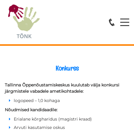
Avaleht
Teenused
ESMATASANDI ABI
Konkurss
ÕPPENÕUSTAMINE
Tallinna Õppenõustamiskeskus kuulutab välja konkursi
KOVISIOONID
järgmistele vabadele ametikohtadele:
logopeed – 1,0 kohaga
KOOLITUSED
Nõudmised kandidaadile:
Erialane kõrgharidus (magistri kraad)
Spetsialistid
Arvuti kasutamise oskus