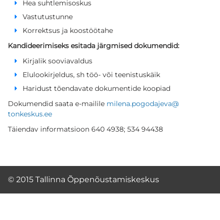
Hea suhtlemisoskus
TÖNK eksperdid
Vastutustunne
Korrektsus ja koostöötahe
Kandideerimiseks esitada järgmised dokumendid:
EKSPERTIDE MEESKOND
Kirjalik sooviavaldus
Elulookirjeldus, sh töö- või teenistuskäik
REGISTREERIMINE KOOLIDELE
Haridust tõendavate dokumentide koopiad
Dokumendid saata e-mailile
milena.pogodajeva@
Registreeru
tonkeskus.ee
Täiendav informatsioon 640 4938; 534 94438
INDIVIDUAALNÕUSTAMINE
GRUPINÕUSTAMINE
© 2015 Tallinna Õppenõustamiskeskus
ПО-РУССКИ