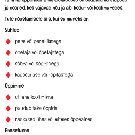
KOVISIOONID
ja noored, kes vajavad nõu ja abi kodu- või koolimuredes.
Tule nõustamisele siis, kui su mureks on
KOOLITUSED
Suhted
Spetsialistid
pere või pereliikmega
õpetaja või õpetajatega
TÖNK eksperdid
sõbra või sõpradega
kaasõpilase või -õpilastega
EKSPERTIDE MEESKOND
Õppimine
ei taha kooli minna
REGISTREERIMINE KOOLIDELE
puudub tahe õppida
Registreeru
raskused ühes või mitmes õppeaines
Enesetunne
INDIVIDUAALNÕUSTAMINE