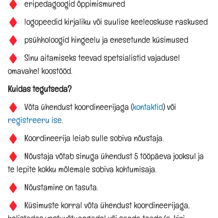
eripedagoogid õppimismured
KODUKORD
logopeedid kirjaliku või suulise keeleoskuse raskused
psühholoogid hingeelu ja enesetunde küsimused
TÕNK TÖÖTASUJUHEND
Sinu aitamiseks teevad spetsialistid vajadusel
omavahel koostööd.
AVALIK TEAVE
Kuidas tegutseda?
Lisa info
Võta ühendust koordineerijaga (
kontaktid
) või
registreeru ise
.
Koordineerija leiab sulle sobiva nõustaja.
KASULIK
Nõustaja võtab sinuga ühendust 5 tööpäeva jooksul ja
te lepite kokku mõlemale sobiva kohtumisaja.
LAPSELE
Nõustamine on tasuta.
NÕUSTAJALE
Küsimuste korral võta ühendust koordineerijaga,