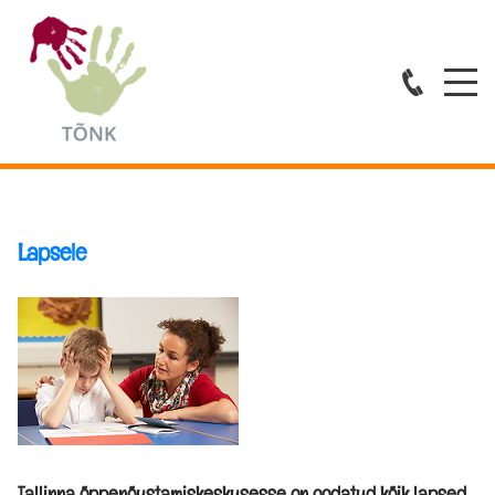
Avaleht
Lapsele
Teenused
ESMATASANDI ABI
ÕPPENÕUSTAMINE
Tallinna õppenõustamiskeskusesse on oodatud kõik lapsed