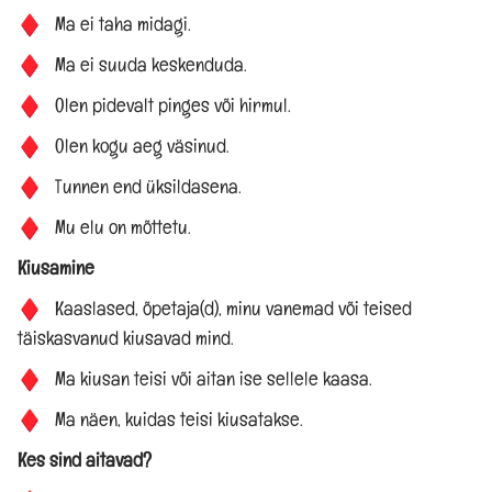
Ma ei taha midagi.
Ma ei suuda keskenduda.
GRUPINÕUSTAMINE
Olen pidevalt pinges või hirmul.
ПО-РУССКИ
Olen kogu aeg väsinud.
Tunnen end üksildasena.
Koolituskeskus
Mu elu on mõttetu.
ÜLDINE INFO
Kiusamine
Kaaslased, õpetaja(d), minu vanemad või teised
Kontakt
täiskasvanud kiusavad mind.
Ma kiusan teisi või aitan ise sellele kaasa.
Meie keskus
Ma näen, kuidas teisi kiusatakse.
Kes sind aitavad?
PÕHIMÄÄRUS