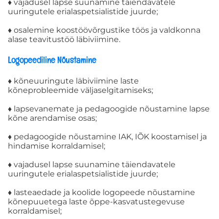
♦ vajadusel lapse suunamine täiendavatele
uuringutele erialaspetsialistide juurde;
ÜLDINE INFO
♦ osalemine koostöövõrgustike töös ja valdkonna
alase teavitustöö läbiviimine.
Kontakt
Logopeediline Nõustamine
♦ kõneuuringute läbiviimine laste
Meie keskus
kõneprobleemide väljaselgitamiseks;
♦ lapsevanemate ja pedagoogide nõustamine lapse
PÕHIMÄÄRUS
kõne arendamise osas;
♦ pedagoogide nõustamine IAK, IÕK koostamisel ja
hindamise korraldamisel;
KODUKORD
♦ vajadusel lapse suunamine täiendavatele
uuringutele erialaspetsialistide juurde;
TÕNK TÖÖTASUJUHEND
♦ lasteaedade ja koolide logopeede nõustamine
kõnepuuetega laste õppe-kasvatustegevuse
AVALIK TEAVE
korraldamisel;