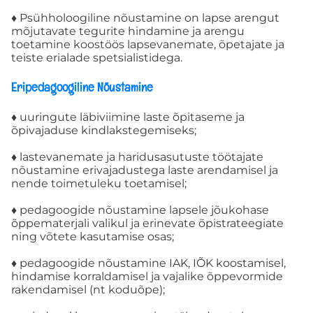
TÖNK eksperdid
♦ Psühholoogiline nõustamine on lapse arengut
mõjutavate tegurite hindamine ja arengu
toetamine koostöös lapsevanemate, õpetajate ja
EKSPERTIDE MEESKOND
teiste erialade spetsialistidega.
Eripedagoogiline Nõustamine
REGISTREERIMINE KOOLIDELE
♦ uuringute läbiviimine laste õpitaseme ja
õpivajaduse kindlakstegemiseks;
Registreeru
♦ lastevanemate ja haridusasutuste töötajate
nõustamine erivajadustega laste arendamisel ja
INDIVIDUAALNÕUSTAMINE
nende toimetuleku toetamisel;
♦ pedagoogide nõustamine lapsele jõukohase
õppematerjali valikul ja erinevate õpistrateegiate
GRUPINÕUSTAMINE
ning võtete kasutamise osas;
♦ pedagoogide nõustamine IAK, IÕK koostamisel,
ПО-РУССКИ
hindamise korraldamisel ja vajalike õppevormide
rakendamisel (nt koduõpe);
Koolituskeskus