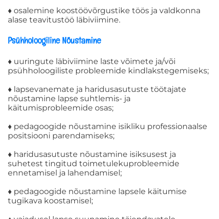
♦ osalemine koostöövõrgustike töös ja valdkonna
Lisa info
alase teavitustöö läbiviimine.
Psühholoogiline Nõustamine
KASULIK
♦ uuringute läbiviimine laste võimete ja/või
psühholoogiliste probleemide kindlakstegemiseks;
LAPSELE
♦ lapsevanemate ja haridusasutuste töötajate
nõustamine lapse suhtlemis- ja
käitumisprobleemide osas;
NÕUSTAJALE
♦ pedagoogide nõustamine isikliku professionaalse
positsiooni parendamiseks;
♦ haridusasutuste nõustamine isiksusest ja
suhetest tingitud toimetulekuprobleemide
ennetamisel ja lahendamisel;
♦ pedagoogide nõustamine lapsele käitumise
tugikava koostamisel;