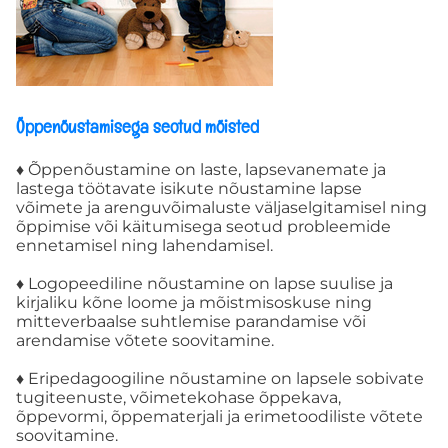
Avaleht
Teenused
Õppenõustamisega seotud mõisted
ESMATASANDI ABI
♦ Õppenõustamine on laste, lapsevanemate ja
lastega töötavate isikute nõustamine lapse
võimete ja arenguvõimaluste väljaselgitamisel ning
ÕPPENÕUSTAMINE
õppimise või käitumisega seotud probleemide
ennetamisel ning lahendamisel.
KOVISIOONID
♦ Logopeediline nõustamine on lapse suulise ja
kirjaliku kõne loome ja mõistmisoskuse ning
mitteverbaalse suhtlemise parandamise või
KOOLITUSED
arendamise võtete soovitamine.
♦ Eripedagoogiline nõustamine on lapsele sobivate
Spetsialistid
tugiteenuste, võimetekohase õppekava,
õppevormi, õppematerjali ja erimetoodiliste võtete
soovitamine.