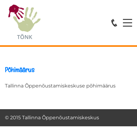
Avaleht
Teenused
ESMATASANDI ABI
Põhimäärus
ÕPPENÕUSTAMINE
Tallinna Õppenõustamiskeskuse põhimäärus
KOVISIOONID
KOOLITUSED
© 2015 Tallinna Õppenõustamiskeskus
Spetsialistid