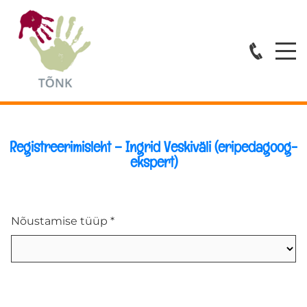
Avaleht
Teenused
ESMATASANDI ABI
Registreerimisleht – Ingrid Veskiväli (eripedagoog-
ekspert)
ÕPPENÕUSTAMINE
KOVISIOONID
Nõustamise tüüp *
KOOLITUSED
Spetsialistid