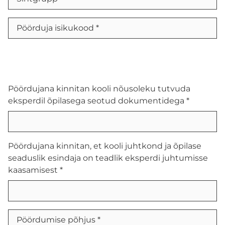
Koolituskeskus
ÜLDINE INFO
Kontakt
Pöördujana kinnitan kooli nõusoleku tutvuda
Meie keskus
eksperdil õpilasega seotud dokumentidega *
PÕHIMÄÄRUS
Pöördujana kinnitan, et kooli juhtkond ja õpilase
seaduslik esindaja on teadlik eksperdi juhtumisse
KODUKORD
kaasamisest *
TÕNK TÖÖTASUJUHEND