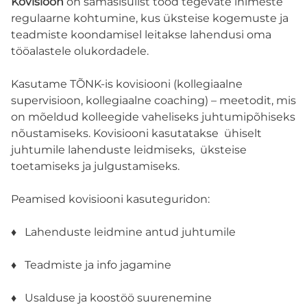
Kovisioon
on samasisulist tööd tegevate inimeste
regulaarne kohtumine, kus üksteise kogemuste ja
TÖNK eksperdid
teadmiste koondamisel leitakse lahendusi oma
tööalastele olukordadele.
EKSPERTIDE MEESKOND
Kasutame TÕNK-is kovisiooni (kollegiaalne
supervisioon, kollegiaalne coaching) – meetodit, mis
REGISTREERIMINE KOOLIDELE
on mõeldud kolleegide vaheliseks juhtumipõhiseks
nõustamiseks. Kovisiooni kasutatakse ühiselt
Registreeru
juhtumile lahenduste leidmiseks, üksteise
toetamiseks ja julgustamiseks.
INDIVIDUAALNÕUSTAMINE
Peamised kovisiooni kasuteguridon:
♦ Lahenduste leidmine antud juhtumile
GRUPINÕUSTAMINE
♦ Teadmiste ja info jagamine
ПО-РУССКИ
♦ Usalduse ja koostöö suurenemine