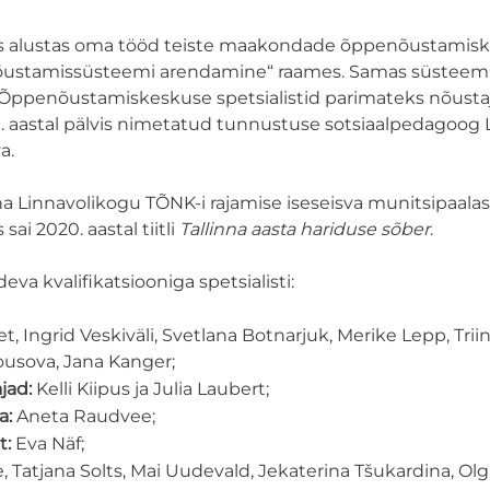
 alustas oma tööd teiste maakondade õppenõustamiskes
stamissüsteemi arendamine“ raames. Samas süsteemis t
na Õppenõustamiskeskuse spetsialistid parimateks nõusta
aastal pälvis nimetatud tunnustuse sotsiaalpedagoog Le
a.
inna Linnavolikogu TÕNK-i rajamise iseseisva munitsipaala
i 2020. aastal tiitli
Tallinna aasta hariduse sõber
.
a kvalifikatsiooniga spetsialisti:
, Ingrid Veskiväli, Svetlana Botnarjuk, Merike Lepp, Trii
ousova, Jana Kanger;
jad:
Kelli Kiipus ja Julia Laubert;
a:
Aneta Raudvee;
t:
Eva Näf;
 Tatjana Solts, Mai Uudevald, Jekaterina Tšukardina, Ol