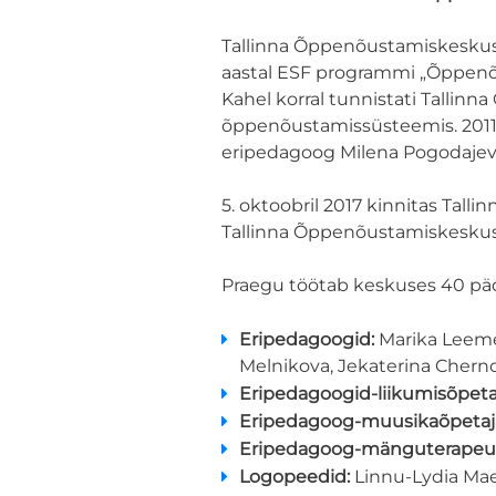
Tallinna Õppenõustamiskeskus
aastal ESF programmi „Õppenõu
Kahel korral tunnistati Tallin
õppenõustamissüsteemis. 2011. 
eripedagoog Milena Pogodajev
5. oktoobril 2017 kinnitas Tall
Tallinna Õppenõustamiskeskus sa
Praegu töötab keskuses 40 pädev
Eripedagoogid:
Marika Leemet
Melnikova, Jekaterina Chern
Eripedagoogid-liikumisõpeta
Eripedagoog-muusikaõpetaj
Eripedagoog-mänguterapeu
Logopeedid:
Linnu-Lydia Mae,