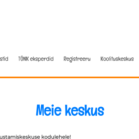
stid
TÖNK eksperdid
Registreeru
Koolituskeskus
Meie keskus
õustamiskeskuse kodulehele!