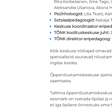
Rita Korbelainen, Ilme Tago, Y
Aleksandra Ušanova, Aliona H
Psühholoogid:
Lilia Tkatš, Kä
Sotsiaalpedagoogid:
Natalja T
Keskuse koordinaator-eripe
TÕNK koolituskeskuse juht:
TÕNK direktor-eripedagoog:
Kõik keskuse töötajad omavad 
spetsialistid osutavad nõustam
inglise keeles.
Õppenõustamiskeskuse spetsiali
saamiseks.
Tallinna õppenõustamiskeskuse
eesmärk on toetada õpilasi ja 
et iga õpilane õnnestuks oma h