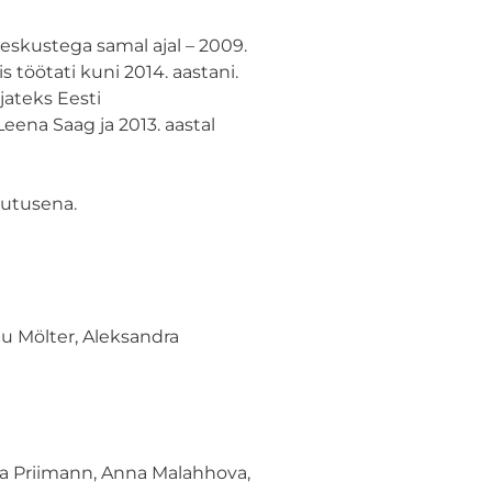
kustega samal ajal – 2009.
öötati kuni 2014. aastani.
jateks Eesti
ena Saag ja 2013. aastal
sutusena.
nu Mölter, Aleksandra
ga Priimann, Anna Malahhova,