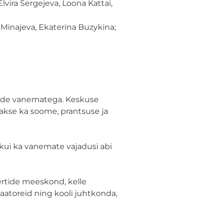
Elvira Sergejeva, Loona Kattai,
a Minajeva, Ekaterina Buzykina;
nende vanematega. Keskuse
takse ka soome, prantsuse ja
kui ka vanemate vajadusi abi
ertide meeskond, kelle
aatoreid ning kooli juhtkonda,