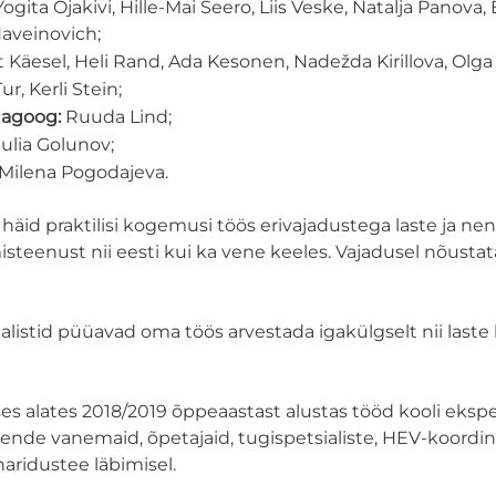
ogita Ojakivi, Hille-Mai Seero, Liis Veske, Natalja Panova, 
aveinovich;
rt Käesel, Heli Rand, Ada Kesonen, Nadežda Kirillova, Olg
ur, Kerli Stein;
dagoog:
Ruuda Lind;
Julia Golunov;
Milena Pogodajeva.
häid praktilisi kogemusi töös erivajadustega laste ja 
isteenust nii eesti kui ka vene keeles. Vajadusel nõusta
stid püüavad oma töös arvestada igakülgselt nii laste 
s alates 2018/2019 õppeaastast alustas tööd kooli eksp
nende vanemaid, õpetajaid, tugispetsialiste, HEV-koordin
aridustee läbimisel.